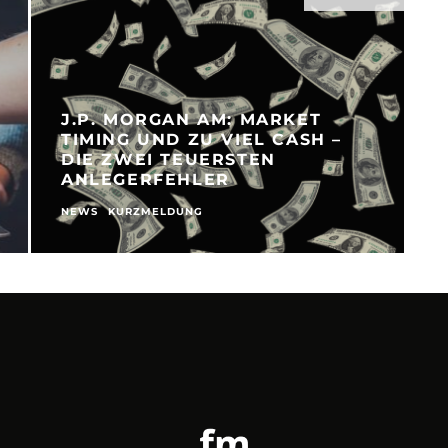
J.P. MORGAN AM: MARKET
TIMING UND ZU VIEL CASH –
DIE ZWEI TEUERSTEN
ANLEGERFEHLER
NEWS
KURZMELDUNG
N