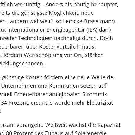
ftlich vernünftig. „Anders als häufig behauptet,
its die günstigste Möglichkeit, neue
llen Ländern weltweit“, so Lemcke-Braselmann.
ut Internationaler Energieagentur (IEA) dank
nreifer Technologien nachhaltig durch. Doch
neuerbaren über Kostenvorteile hinaus:
e, fördern Wertschöpfung vor Ort, stärken
wicklungschancen.
e günstige Kosten fördern eine neue Welle der
e, Unternehmen und Kommunen setzen auf
Anteil Erneuerbarer am globalen Strommix
34 Prozent, erstmals wurde mehr Elektrizität
t.
rasant vorangeht: Weltweit wächst die Kapazität
nd 80 Prozent des Zubaus auf Solarenergie