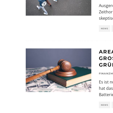
Ausgere
Zeithor
skeptis
NEWS
ARE
GRO
RÜN
FINANZM
Es ist 
hat das
Batteri
NEWS