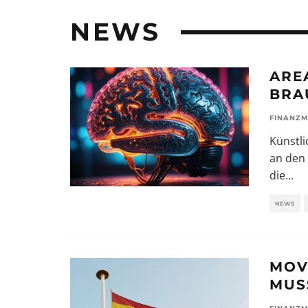
NEWS
ARE
BRA
FINANZM
Künstli
an den 
die
...
NEWS
MOV
MUS