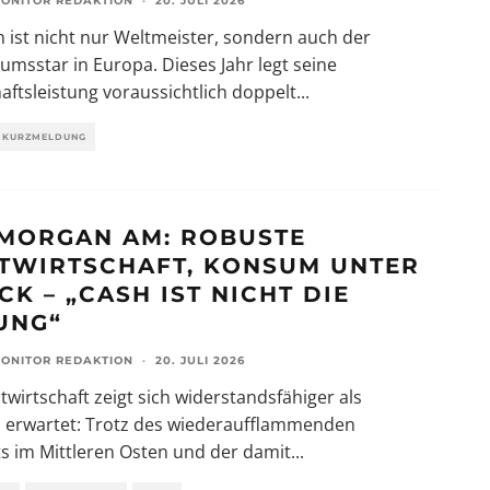
ONITOR REDAKTION
·
20. JULI 2026
 ist nicht nur Weltmeister, sondern auch der
msstar in Europa. Dieses Jahr legt seine
aftsleistung voraussichtlich doppelt
...
KURZMELDUNG
. MORGAN AM: ROBUSTE
TWIRTSCHAFT, KONSUM UNTER
K – „CASH IST NICHT DIE
UNG“
ONITOR REDAKTION
·
20. JULI 2026
twirtschaft zeigt sich widerstandsfähiger als
h erwartet: Trotz des wiederaufflammenden
ts im Mittleren Osten und der damit
...