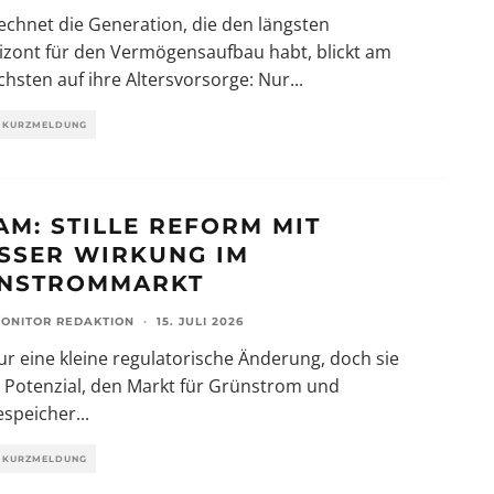
chnet die Generation, die den längsten
izont für den Vermögensaufbau habt, blickt am
chsten auf ihre Altersvorsorge: Nur
...
KURZMELDUNG
AM: STILLE REFORM MIT
SSER WIRKUNG IM G
STROMMARKT
ONITOR REDAKTION
·
15. JULI 2026
nur eine kleine regulatorische Änderung, doch sie
 Potenzial, den Markt für Grünstrom und
espeicher
...
KURZMELDUNG