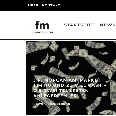
ÜBER
KONTAKT
STARTSEITE
NEWS
J.P. MORGAN AM: MARKET
TIMING UND ZU VIEL CASH –
DIE ZWEI TEUERSTEN
ANLEGERFEHLER
NEWS
KURZMELDUNG