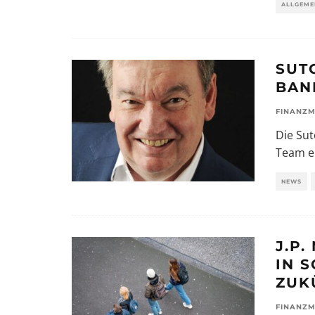
ALLGEME
SUT
BAN
FINANZM
Die Sut
Team er
NEWS
J.P
IN 
ZUK
FINANZM