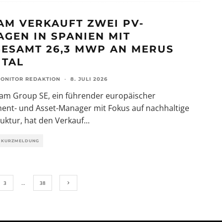
AM VERKAUFT ZWEI PV-
AGEN IN SPANIEN MIT
GESAMT 26,3 MWP AN MERUS
ITAL
ONITOR REDAKTION
·
8. JULI 2026
eam Group SE, ein führender europäischer
ent- und Asset-Manager mit Fokus auf nachhaltige
ruktur, hat den Verkauf
...
KURZMELDUNG
3
…
38