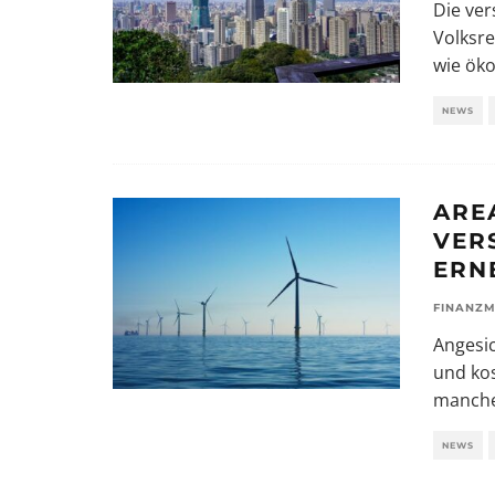
Die ver
Volksre
wie ök
NEWS
ARE
VER
ERN
FINANZM
Angesic
und kos
manchen
NEWS