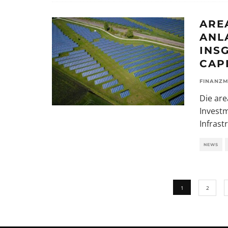
ARE
ANL
INS
CAP
FINANZM
Die ar
Investm
Infrast
NEWS
1
2