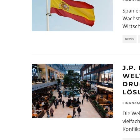
FINANZM
Spanien
Wachstu
Wirtsch
NEWS
J.P
WEL
DRUC
LÖS
FINANZM
Die Wel
vielfac
Konflik