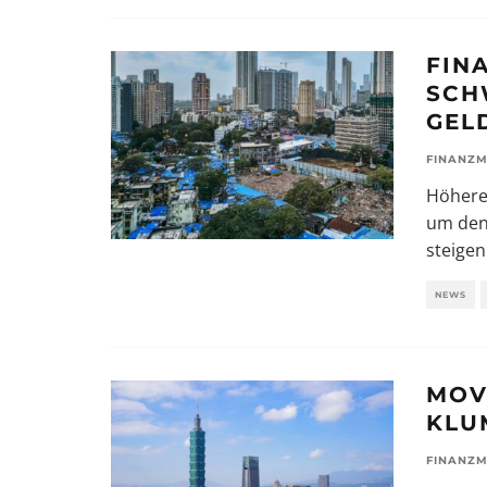
FIN
SCH
GEL
FINANZM
Höhere 
um den 
steigen
NEWS
MOV
KLU
FINANZM