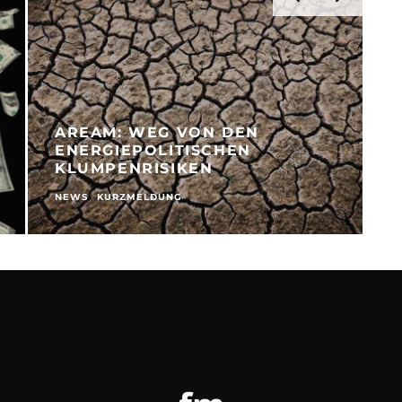
AREAM: WEG VON DEN
ENERGIEPOLITISCHEN
KLUMPENRISIKEN
NEWS
KURZMELDUNG
N