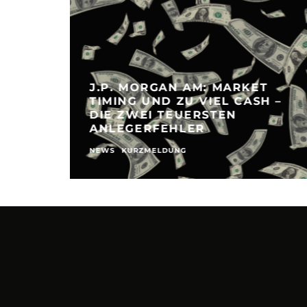
J.P. MORGAN AM: MARKET
TIMING UND ZU VIEL CASH –
DIE ZWEI TEUERSTEN
ANLEGERFEHLER
NEWS
KURZMELDUNG