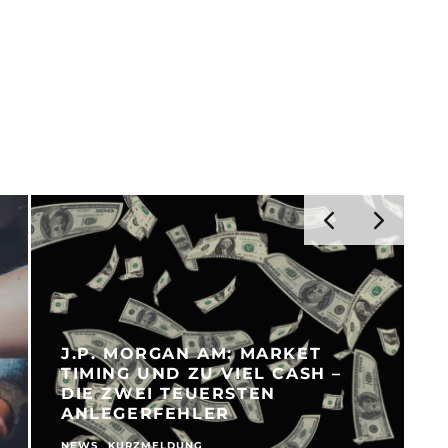
J.P. MORGAN AM: MARKET
TIMING UND ZU VIEL CASH –
DIE ZWEI TEUERSTEN
ANLEGERFEHLER
NEWS
KURZMELDUNG
N