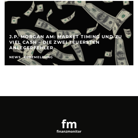
J.P. MORGAN AM: MARKET TIMING UND ZU
VIEL CASH – DIE ZWEI TEUERSTEN
ANLEGERFEHLER
NEWS
KURZMELDUNG