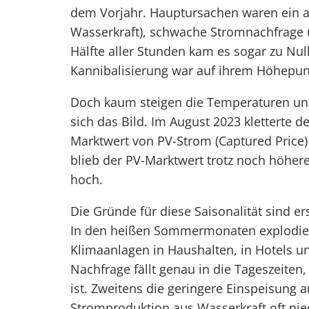
dem Vorjahr. Hauptursachen waren ein a
Wasserkraft), schwache Stromnachfrage u
Hälfte aller Stunden kam es sogar zu Nul
Kannibalisierung war auf ihrem Höhepun
Doch kaum steigen die Temperaturen und
sich das Bild. Im August 2023 kletterte 
Marktwert von PV-Strom (Captured Price)
blieb der PV-Marktwert trotz noch höherer
hoch.
Die Gründe für diese Saisonalität sind e
In den heißen Sommermonaten explodier
Klimaanlagen in Haushalten, in Hotels u
Nachfrage fällt genau in die Tageszeite
ist. Zweitens die geringere Einspeisung 
Stromproduktion aus Wasserkraft oft nie