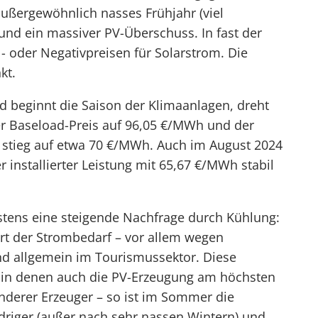
ußergewöhnlich nasses Frühjahr (viel
nd ein massiver PV-Überschuss. In fast der
l- oder Negativpreisen für Solarstrom. Die
kt.
 beginnt die Saison der Klimaanlagen, dreht
der Baseload-Preis auf 96,05 €/MWh und der
 stieg auf etwa 70 €/MWh. Auch im August 2024
 installierter Leistung mit 65,67 €/MWh stabil
rstens eine steigende Nachfrage durch Kühlung:
t der Strombedarf – vor allem wegen
nd allgemein im Tourismussektor. Diese
n, in denen auch die PV-Erzeugung am höchsten
anderer Erzeuger – so ist im Sommer die
driger (außer nach sehr nassen Wintern) und