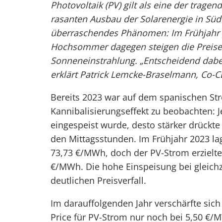
Photovoltaik (PV) gilt als eine der trag
rasanten Ausbau der Solarenergie in Süde
überraschendes Phänomen: Im Frühjahr g
Hochsommer dagegen steigen die Preise o
Sonneneinstrahlung. „Entscheidend dabei
erklärt Patrick Lemcke-Braselmann, Co-
Bereits 2023 war auf dem spanischen St
Kannibalisierungseffekt zu beobachten: J
eingespeist wurde, desto stärker drückt
den Mittagsstunden. Im Frühjahr 2023 la
73,73 €/MWh, doch der PV-Strom erzielte
€/MWh. Die hohe Einspeisung bei gleichz
deutlichen Preisverfall.
Im darauffolgenden Jahr verschärfte sich 
Price für PV-Strom nur noch bei 5,50 €