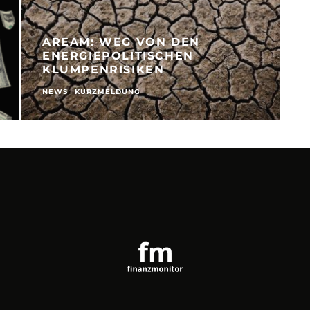
AREAM: WEG VON DEN
ENERGIEPOLITISCHEN
KLUMPENRISIKEN
NEWS
KURZMELDUNG
N