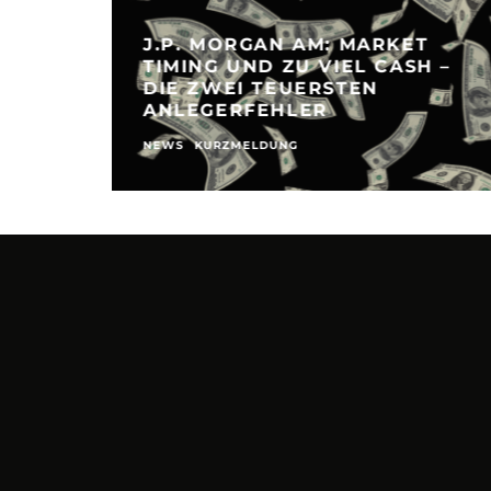
J.P. MORGAN AM: MARKET
TIMING UND ZU VIEL CASH –
DIE ZWEI TEUERSTEN
ANLEGERFEHLER
NEWS
KURZMELDUNG