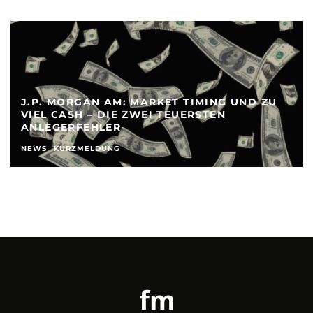
J.P. MORGAN AM: MARKET TIMING UND ZU
VIEL CASH – DIE ZWEI TEUERSTEN
ANLEGERFEHLER
NEWS
KURZMELDUNG