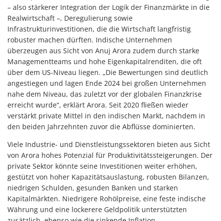
– also stärkerer Integration der Logik der Finanzmärkte in die
Realwirtschaft –, Deregulierung sowie
Infrastrukturinvestitionen, die die Wirtschaft langfristig
robuster machen dürften. Indische Unternehmen
überzeugen aus Sicht von Anuj Arora zudem durch starke
Managementteams und hohe Eigenkapitalrenditen, die oft
über dem US-Niveau liegen. „Die Bewertungen sind deutlich
angestiegen und lagen Ende 2024 bei großen Unternehmen
nahe dem Niveau, das zuletzt vor der globalen Finanzkrise
erreicht wurde“, erklärt Arora. Seit 2020 fließen wieder
verstärkt private Mittel in den indischen Markt, nachdem in
den beiden Jahrzehnten zuvor die Abflüsse dominierten.
Viele Industrie- und Dienstleistungssektoren bieten aus Sicht
von Arora hohes Potenzial für Produktivitätssteigerungen. Der
private Sektor könnte seine Investitionen weiter erhöhen,
gestützt von hoher Kapazitätsauslastung, robusten Bilanzen,
niedrigen Schulden, gesunden Banken und starken
Kapitalmärkten. Niedrigere Rohölpreise, eine feste indische
Währung und eine lockerere Geldpolitik unterstützten
zusätzlich, ebenso wie die sinkende Inflation.