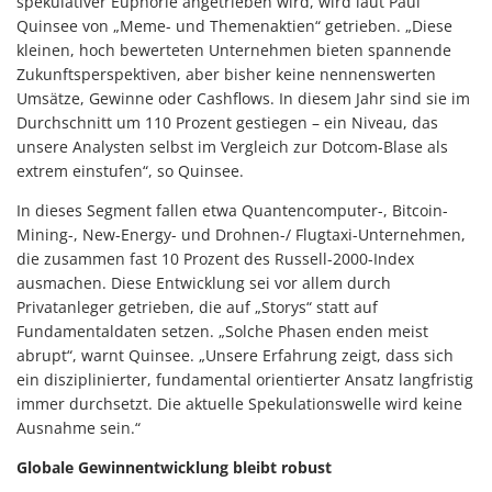
spekulativer Euphorie angetrieben wird, wird laut Paul
Quinsee von „Meme- und Themenaktien“ getrieben. „Diese
kleinen, hoch bewerteten Unternehmen bieten spannende
Zukunftsperspektiven, aber bisher keine nennenswerten
Umsätze, Gewinne oder Cashflows. In diesem Jahr sind sie im
Durchschnitt um 110 Prozent gestiegen – ein Niveau, das
unsere Analysten selbst im Vergleich zur Dotcom-Blase als
extrem einstufen“, so Quinsee.
In dieses Segment fallen etwa Quantencomputer-, Bitcoin-
Mining-, New-Energy- und Drohnen-/ Flugtaxi-Unternehmen,
die zusammen fast 10 Prozent des Russell-2000-Index
ausmachen. Diese Entwicklung sei vor allem durch
Privatanleger getrieben, die auf „Storys“ statt auf
Fundamentaldaten setzen. „Solche Phasen enden meist
abrupt“, warnt Quinsee. „Unsere Erfahrung zeigt, dass sich
ein disziplinierter, fundamental orientierter Ansatz langfristig
immer durchsetzt. Die aktuelle Spekulationswelle wird keine
Ausnahme sein.“
Globale Gewinnentwicklung bleibt robust