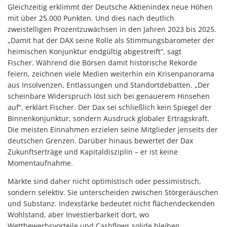
Gleichzeitig erklimmt der Deutsche Aktienindex neue Höhen
mit über 25.000 Punkten. Und dies nach deutlich
zweistelligen Prozentzuwächsen in den Jahren 2023 bis 2025.
„Damit hat der DAX seine Rolle als Stimmungsbarometer der
heimischen Konjunktur endgültig abgestreift“, sagt
Fischer. Während die Börsen damit historische Rekorde
feiern, zeichnen viele Medien weiterhin ein Krisenpanorama
aus Insolvenzen, Entlassungen und Standortdebatten. „Der
scheinbare Widerspruch löst sich bei genauerem Hinsehen
auf“, erklärt Fischer. Der Dax sei schließlich kein Spiegel der
Binnenkonjunktur, sondern Ausdruck globaler Ertragskraft.
Die meisten Einnahmen erzielen seine Mitglieder jenseits der
deutschen Grenzen. Darüber hinaus bewertet der Dax
Zukunftserträge und Kapitaldisziplin – er ist keine
Momentaufnahme.
Märkte sind daher nicht optimistisch oder pessimistisch,
sondern selektiv. Sie unterscheiden zwischen Störgeräuschen
und Substanz. Indexstärke bedeutet nicht flächendeckenden
Wohlstand, aber Investierbarkeit dort, wo
Wettbewerbsvorteile und Cashflows solide bleiben.