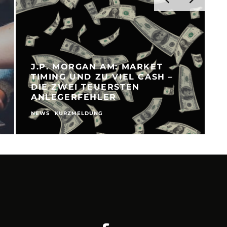
J.P. MORGAN AM: MARKET
TIMING UND ZU VIEL CASH –
DIE ZWEI TEUERSTEN
ANLEGERFEHLER
NEWS
KURZMELDUNG
N