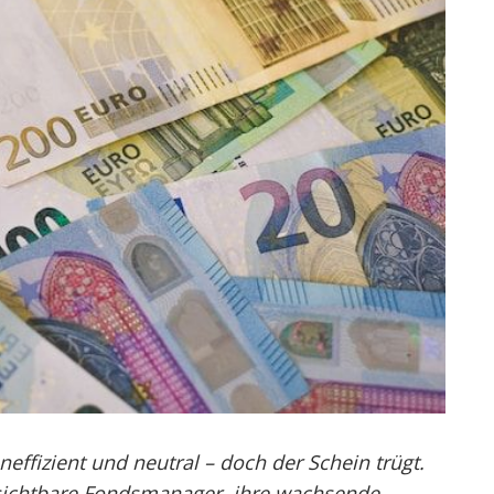
neffizient und neutral – doch der Schein trügt.
nsichtbare Fondsmanager, ihre wachsende