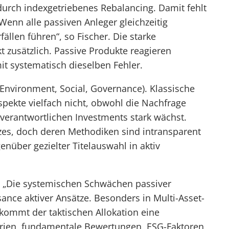
durch indexgetriebenes Rebalancing. Damit fehlt
Wenn alle passiven Anleger gleichzeitig
ällen führen“, so Fischer. Die starke
t zusätzlich. Passive Produkte reagieren
 systematisch dieselben Fehler.
 (Environment, Social, Governance). Klassische
spekte vielfach nicht, obwohl die Nachfrage
 verantwortlichen Investments stark wächst.
izes, doch deren Methodiken sind intransparent
enüber gezielter Titelauswahl in aktiv
 „Die systemischen Schwächen passiver
sance aktiver Ansätze. Besonders in Multi-Asset-
s kommt der taktischen Allokation eine
erien, fundamentale Bewertungen, ESG-Faktoren