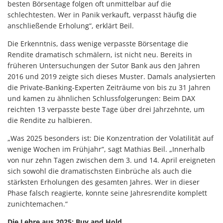
besten Börsentage folgen oft unmittelbar auf die
schlechtesten. Wer in Panik verkauft, verpasst häufig die
anschließende Erholung“, erklärt Beil.
Die Erkenntnis, dass wenige verpasste Börsentage die
Rendite dramatisch schmälern, ist nicht neu. Bereits in
früheren Untersuchungen der Sutor Bank aus den Jahren
2016 und 2019 zeigte sich dieses Muster. Damals analysierten
die Private-Banking-Experten Zeiträume von bis zu 31 Jahren
und kamen zu ähnlichen Schlussfolgerungen: Beim DAX
reichten 13 verpasste beste Tage über drei Jahrzehnte, um
die Rendite zu halbieren.
„Was 2025 besonders ist: Die Konzentration der Volatilität auf
wenige Wochen im Frühjahr“, sagt Mathias Beil. „Innerhalb
von nur zehn Tagen zwischen dem 3. und 14. April ereigneten
sich sowohl die dramatischsten Einbrüche als auch die
stärksten Erholungen des gesamten Jahres. Wer in dieser
Phase falsch reagierte, konnte seine Jahresrendite komplett
zunichtemachen.“
Die Lehre aus 2025: Buy and Hold