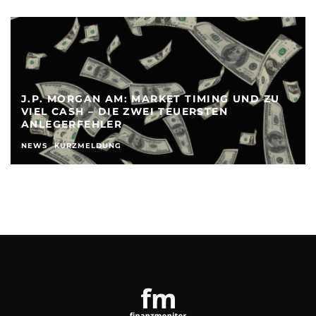
J.P. MORGAN AM: MARKET TIMING UND ZU
VIEL CASH – DIE ZWEI TEUERSTEN
ANLEGERFEHLER
NEWS
KURZMELDUNG