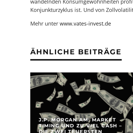
wandelnden Konsumgewohnheiten profit
Konjunkturzyklus ist. Und von Zollvolatili
Mehr unter
www.vates-invest.de
ÄHNLICHE BEITRÄGE
J.P. MORGAN AM: MARKET
TIMING UND ZU VIEL CASH –
DIE ZWEI TEUERSTEN