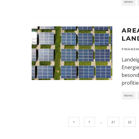
NEWS
ARE
LAN
FINANZM
Landei
Energi
besond
profiti
NEWS
1
…
21
22