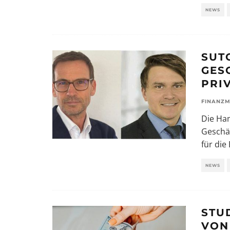
NEWS
SUT
GES
PRI
FINANZM
Die Ham
Geschäf
für die
NEWS
STU
VON