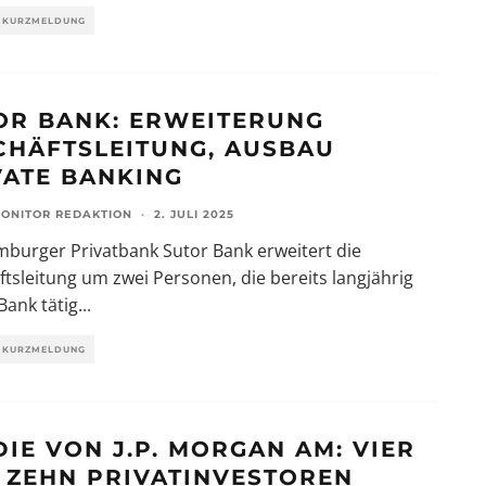
KURZMELDUNG
OR BANK: ERWEITERUNG
CHÄFTSLEITUNG, AUSBAU
VATE BANKING
ONITOR REDAKTION
·
2. JULI 2025
burger Privatbank Sutor Bank erweitert die
tsleitung um zwei Personen, die bereits langjährig
 Bank tätig
...
KURZMELDUNG
DIE VON J.P. MORGAN AM: VIER
 ZEHN PRIVATINVESTOREN