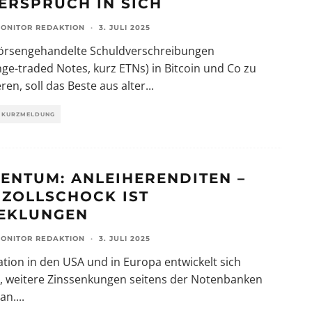
ERSPRUCH IN SICH
ONITOR REDAKTION
·
3. JULI 2025
örsengehandelte Schuldverschreibungen
ge-traded Notes, kurz ETNs) in Bitcoin und Co zu
eren, soll das Beste aus alter
...
KURZMELDUNG
ENTUM: ANLEIHERENDITEN –
 ZOLLSCHOCK IST
EKLUNGEN
ONITOR REDAKTION
·
3. JULI 2025
lation in den USA und in Europa entwickelt sich
g, weitere Zinssenkungen seitens der Notenbanken
an.
...