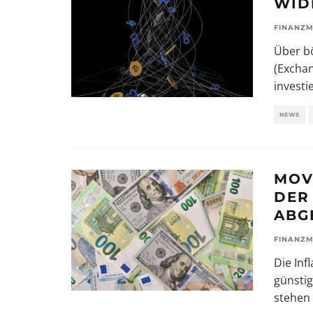
WID
FINANZM
Über b
(Exchan
investi
NEWS
MOV
DER
ABG
FINANZM
Die Inf
günsti
stehen 