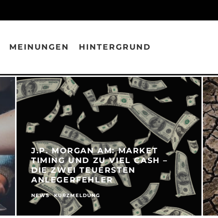
MEINUNGEN
HINTERGRUND
J.P. MORGAN AM: MARKET
TIMING UND ZU VIEL CASH –
DIE ZWEI TEUERSTEN
ANLEGERFEHLER
NEWS
KURZMELDUNG