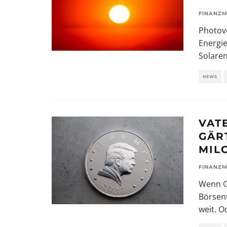
FINANZM
Photovo
Energi
Solaren
NEWS
VAT
GÄR
MIL
FINANZM
Wenn G
Börsen
weit. O