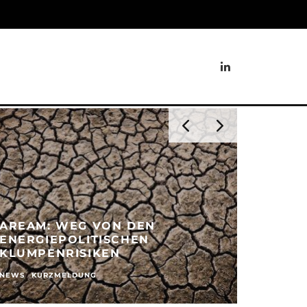
AREAM: WEG VON DEN
SUPER
ENERGIEPOLITISCHEN
ASSET
KLUMPENRISIKEN
KONTR
NEWS
KURZMELDUNG
NEWS
KU