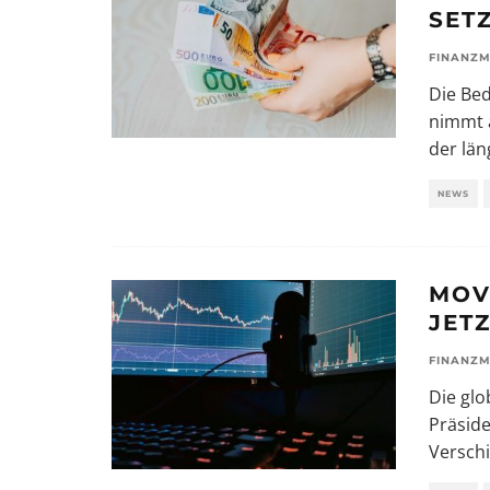
SET
FINANZM
Die Bed
nimmt 
der lä
NEWS
MOV
JETZ
FINANZM
Die glo
Präsid
Versch