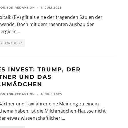
ONITOR REDAKTION
·
7. JULI 2025
ltaik (PV) gilt als eine der tragenden Säulen der
ewende. Doch mit dem rasanten Ausbau der
ergie in
...
KURZMELDUNG
ES INVEST: TRUMP, DER
TNER UND DAS
CHMÄDCHEN
ONITOR REDAKTION
·
4. JULI 2025
ärtner und Taxifahrer eine Meinung zu einem
thema haben, ist die Milchmädchen-Hausse nicht
der etwas wissenschaftlicher:
...