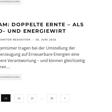
KURZMELDUNG
AM: DOPPELTE ERNTE – ALS
D- UND ENERGIEWIRT
ONITOR REDAKTION
·
26. JUNI 2025
gentümer tragen bei der Umstellung der
eerzeugung auf Erneuerbare Energien eine
ere Verantwortung – und können gleichzeitig
eren.
...
KURZMELDUNG
23
24
25
…
38