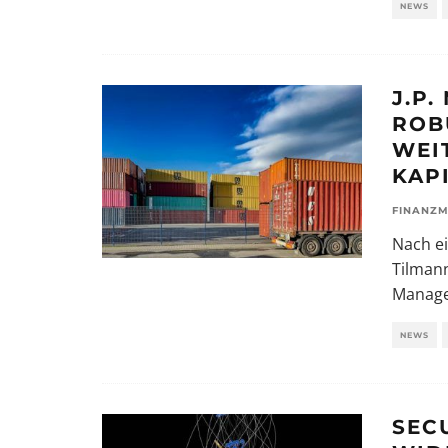
NEWS
J.P
ROB
WEI
KAP
FINANZM
Nach ei
Tilmann
Manage
NEWS
SECU