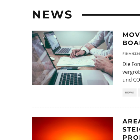
NEWS
MOV
BOA
FINANZM
Die Fo
vergröß
und CO
NEWS
ARE
STE
PRO