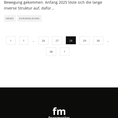
Bewegung gekommen. Anfang 2025 löste sich die lange
inverse Struktur auf, dafür
...
NEWS
KURZMELDUNG
1
…
26
27
28
29
30
…
38