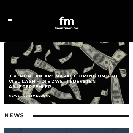
J.P. MORGAN AM: MARKET TIMING UND ZU
VIEL CASH – DIE ZWEI TEUERSTEN
ANLEGERFEHLER
NEWS
KURZMELDUNG
NEWS