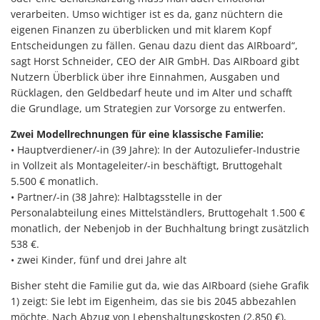
verarbeiten. Umso wichtiger ist es da, ganz nüchtern die
eigenen Finanzen zu überblicken und mit klarem Kopf
Entscheidungen zu fällen. Genau dazu dient das AIRboard“,
sagt Horst Schneider, CEO der AIR GmbH. Das AIRboard gibt
Nutzern Überblick über ihre Einnahmen, Ausgaben und
Rücklagen, den Geldbedarf heute und im Alter und schafft
die Grundlage, um Strategien zur Vorsorge zu entwerfen.
Zwei Modellrechnungen für eine klassische Familie:
• Hauptverdiener/-in (39 Jahre): In der Autozuliefer-Industrie
in Vollzeit als Montageleiter/-in beschäftigt, Bruttogehalt
5.500 € monatlich.
• Partner/-in (38 Jahre): Halbtagsstelle in der
Personalabteilung eines Mittelständlers, Bruttogehalt 1.500 €
monatlich, der Nebenjob in der Buchhaltung bringt zusätzlich
538 €.
• zwei Kinder, fünf und drei Jahre alt
Bisher steht die Familie gut da, wie das AIRboard (siehe Grafik
1) zeigt: Sie lebt im Eigenheim, das sie bis 2045 abbezahlen
möchte. Nach Abzug von Lebenshaltungskosten (2.850 €),